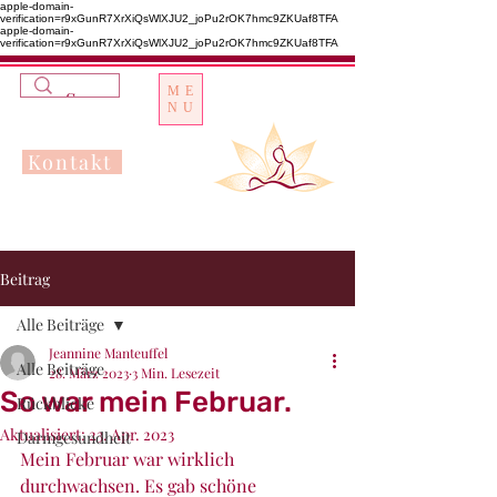
apple-domain-
verification=r9xGunR7XrXiQsWlXJU2_joPu2rOK7hmc9ZKUaf8TFA
apple-domain-
verification=r9xGunR7XrXiQsWlXJU2_joPu2rOK7hmc9ZKUaf8TFA
ME
NU
Kontakt
Beitrag
Alle Beiträge
Jeannine Manteuffel
Alle Beiträge
28. März 2023
3 Min. Lesezeit
So war mein Februar.
Rückblicke
Aktualisiert:
23. Apr. 2023
Darmgesundheit
Mein Februar war wirklich 
durchwachsen. Es gab schöne 