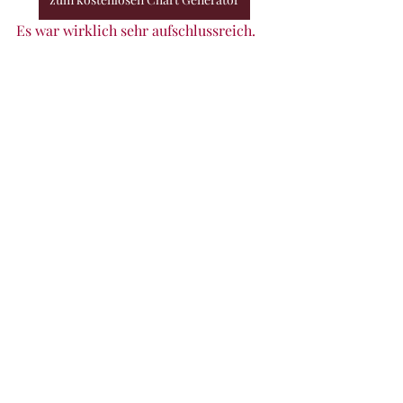
Es war wirklich sehr aufschlussreich. 
Aber für eine genauere Analyse hätte 
ich etwas bezahlen müssen. Aber, wie 
der Zufall es möchte, habe ich bei 
einem Interview von einer anderen 
Dame erfahren. Diese macht noch 
etwas ganz anderes. Dazu gibt es mehr 
in einem anderen Beitrag.
Das war schon mein Februar. Ich hoffe, 
dir hat es ein wenig gefallen.
Ich will nichts versprechen, aber ich 
möchte es wirklich versuchen, jeden 
Monat einen Rückblick zu erfassen.
Eins kann ich dir verraten, der März 