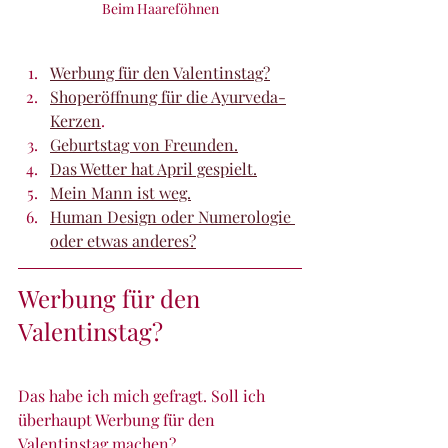
Beim Haareföhnen
Werbung für den Valentinstag?
Shoperöffnung für die Ayurveda-
Kerzen
.
Geburtstag von Freunden.
Das Wetter hat April gespielt.
Mein Mann ist weg.
Human Design oder Numerologie 
oder etwas anderes?
Werbung für den 
Valentinstag?
Das habe ich mich gefragt. Soll ich 
überhaupt Werbung für den 
Valentinstag machen? 