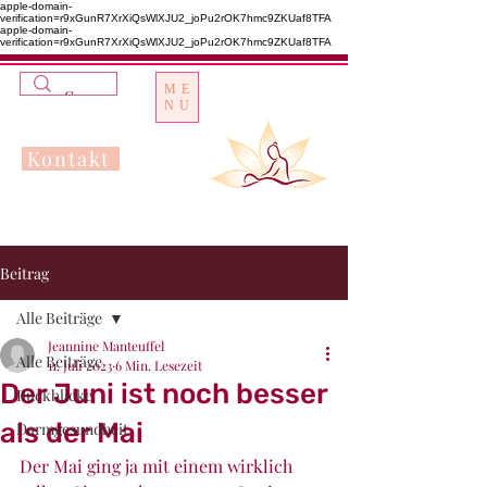
apple-domain-
verification=r9xGunR7XrXiQsWlXJU2_joPu2rOK7hmc9ZKUaf8TFA
apple-domain-
verification=r9xGunR7XrXiQsWlXJU2_joPu2rOK7hmc9ZKUaf8TFA
ME
NU
Kontakt
Beitrag
Alle Beiträge
Jeannine Manteuffel
Alle Beiträge
11. Juli 2023
6 Min. Lesezeit
Der Juni ist noch besser
Rückblicke
als der Mai
Darmgesundheit
Der Mai ging ja mit einem wirklich 