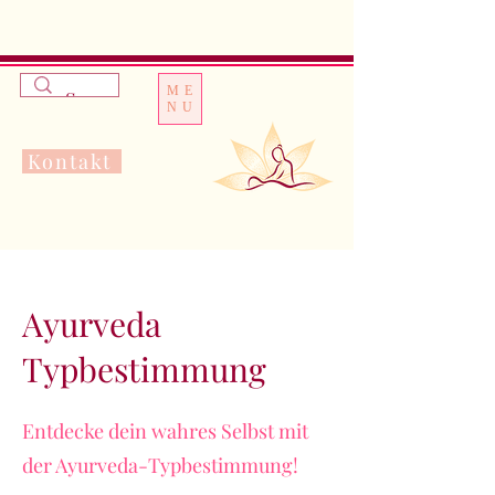
apple-domain-
verification=r9xGunR7XrXiQsWlXJU2_joPu2rOK7hmc9ZKUaf8TFA
apple-domain-
verification=r9xGunR7XrXiQsWlXJU2_joPu2rOK7hmc9ZKUaf8TFA
ME
NU
Kontakt
Ayurveda
Typbestimmung
Entdecke dein wahres Selbst mit
der Ayurveda-Typbestimmung!